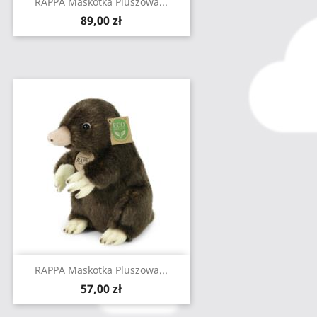
RAPPA Maskotka Pluszowa...
Cena
89,00 zł
RAPPA Maskotka Pluszowa...
Cena
57,00 zł