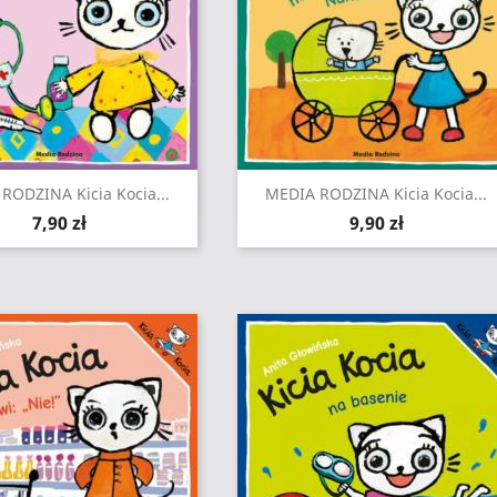
Szybki podgląd
Szybki podgląd


RODZINA Kicia Kocia...
MEDIA RODZINA Kicia Kocia...
Cena
Cena
7,90 zł
9,90 zł