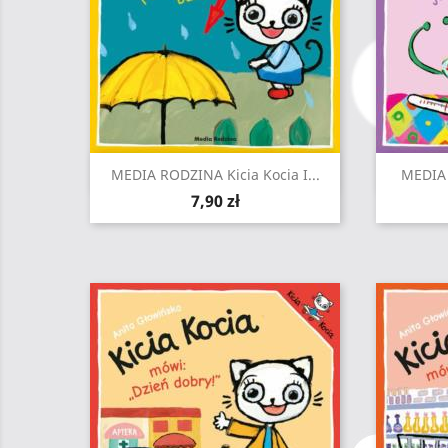
Szybki podgląd

MEDIA RODZINA Kicia Kocia I...
MEDIA 
Cena
7,90 zł