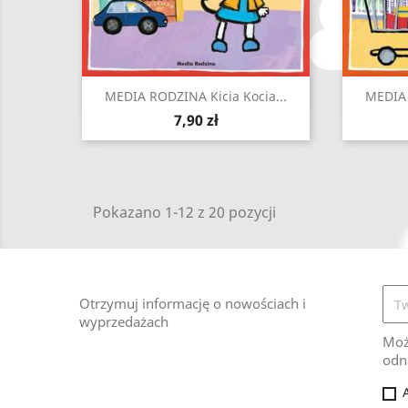
Szybki podgląd

MEDIA RODZINA Kicia Kocia...
MEDIA 
Cena
7,90 zł
Pokazano 1-12 z 20 pozycji
Otrzymuj informację o nowościach i
wyprzedażach
Moż
odn