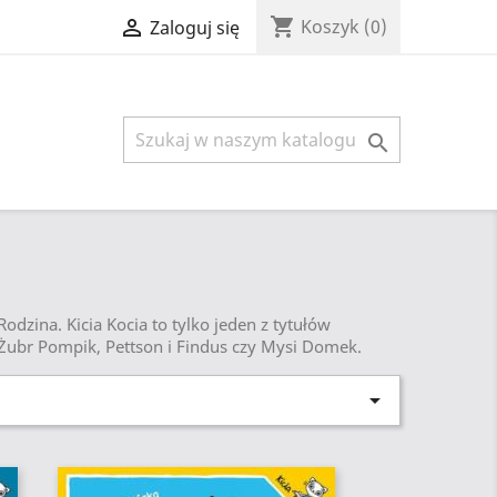
shopping_cart

Koszyk
(0)
Zaloguj się

dzina. Kicia Kocia to tylko jeden z tytułów
 Żubr Pompik, Pettson i Findus czy Mysi Domek.
