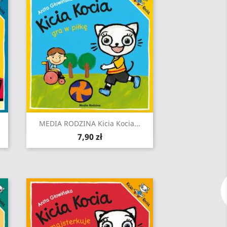
Szybki podgląd

MEDIA RODZINA Kicia Kocia...
Cena
7,90 zł