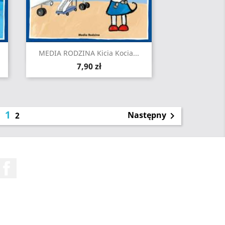
Szybki podgląd

MEDIA RODZINA Kicia Kocia...
Cena
7,90 zł
1
Następny
2

Facebook