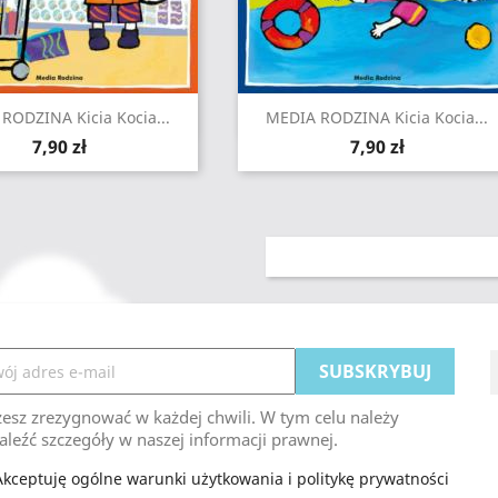
Szybki podgląd
Szybki podgląd


RODZINA Kicia Kocia...
MEDIA RODZINA Kicia Kocia...
Cena
Cena
7,90 zł
7,90 zł
esz zrezygnować w każdej chwili. W tym celu należy
aleźć szczegóły w naszej informacji prawnej.
Akceptuję ogólne warunki użytkowania i politykę prywatności