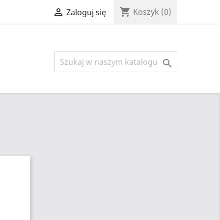
shopping_cart

Koszyk
(0)
Zaloguj się
