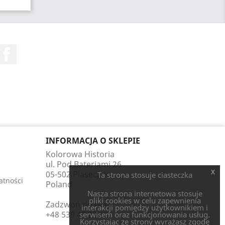
Facebook
INFORMACJA O SKLEPIE
Kolorowa Historia
ul. Pod Bateriami 26
x
05-502 Piaseczno
Ta strona stosuje ciasteczka
atności
Poland
Nasza strona internetowa stosuje
pliki cookies w celu zapewnienia
Zadzwoń do nas:
interakcji pomiędzy użytkownikiem i
+48 539 40 20 40
serwisem oraz funkcjonowania usług.
Korzystając ze strony wyrażasz zgodę