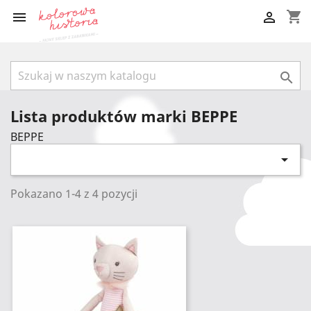
shopping_cart



Lista produktów marki BEPPE
BEPPE

Pokazano 1-4 z 4 pozycji