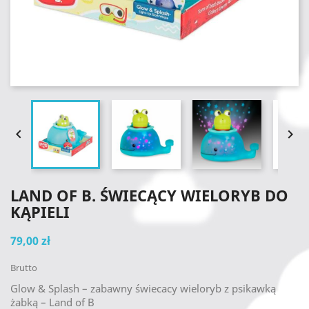


LAND OF B. ŚWIECĄCY WIELORYB DO
KĄPIELI
79,00 zł
Brutto
Glow & Splash – zabawny świecacy wieloryb z psikawką
żabką – Land of B