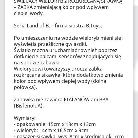
ŚWIECĄCY WIELORYB z ROZKRĘCANĄ SIKAWKĄ
– ŻABKĄ zmieniającą kolor pod wpływem
ciepłej wody.
Seria Land of B. – firma siostra B.Toys.
Po umieszczeniu na wodzie wieloryb mieni się i
wyświetla prześliczne gwiazdki.
Światło można uruchamiać również poprzez
dotknięcie palcami sensorów znajdujących się
na spodzie zabawki.
Wielorybowi towarzyszy urocza żabka –
rozkręcana sikawka, która dodatkowo zmienia
kolor pod wpływem ciepłej wody (dolna
połówka).
Zabawka nie zawiera FTALANÓW ani BPA
(BisfenoluA).
Wymiary:
- opakowanie: 15cm x 18cm x 13cm
- wieloryb: 14cm x 16,5cm x 9cm
- pasażer-sikawka: wys. 8cm x średnica ok. 7cm