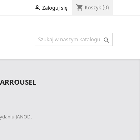
shopping_cart

Koszyk
(0)
Zaloguj się

CARROUSEL
wydaniu JANOD.