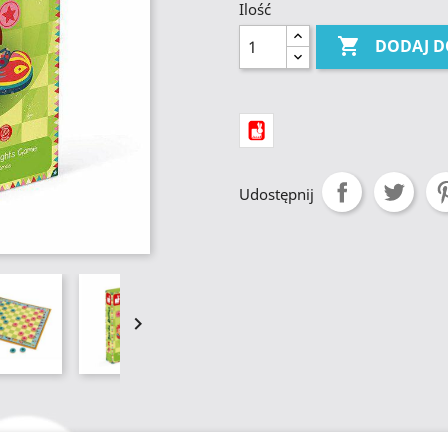
Ilość

DODAJ D
Udostępnij
