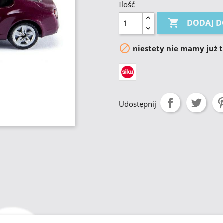
Ilość

DODAJ D

niestety nie mamy już 
Udostępnij