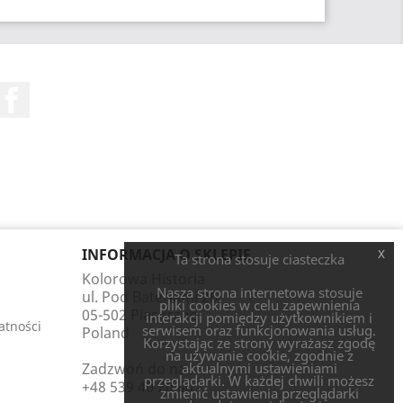
Facebook
INFORMACJA O SKLEPIE
x
Ta strona stosuje ciasteczka
Kolorowa Historia
Nasza strona internetowa stosuje
ul. Pod Bateriami 26
pliki cookies w celu zapewnienia
05-502 Piaseczno
interakcji pomiędzy użytkownikiem i
atności
serwisem oraz funkcjonowania usług.
Poland
Korzystając ze strony wyrażasz zgodę
na używanie cookie, zgodnie z
Zadzwoń do nas:
aktualnymi ustawieniami
przeglądarki. W każdej chwili możesz
+48 539 40 20 40
zmienić ustawienia przeglądarki