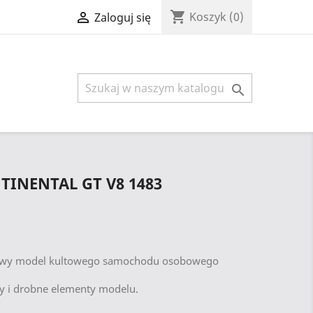
shopping_cart

Koszyk
(0)
Zaloguj się

TINENTAL GT V8 1483
owy model kultowego samochodu osobowego
y i drobne elementy modelu.